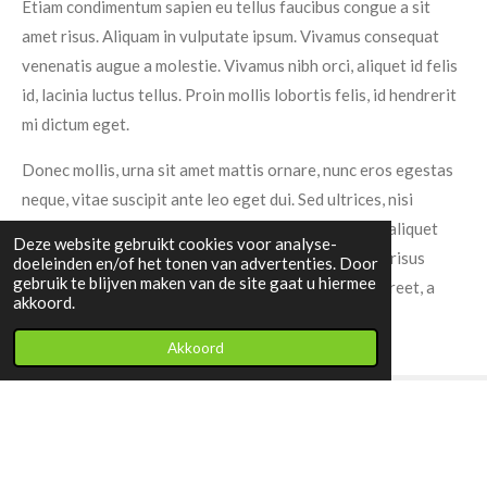
Etiam condimentum sapien eu tellus faucibus congue a sit
amet risus. Aliquam in vulputate ipsum. Vivamus consequat
venenatis augue a molestie. Vivamus nibh orci, aliquet id felis
id, lacinia luctus tellus. Proin mollis lobortis felis, id hendrerit
mi dictum eget.
Donec mollis, urna sit amet mattis ornare, nunc eros egestas
neque, vitae suscipit ante leo eget dui. Sed ultrices, nisi
ultricies egestas placerat, risus enim blandit libero, aliquet
Deze website gebruikt cookies voor analyse-
ornare enim nunc ac neque. Sed gravida sem aliquet risus
doeleinden en/of het tonen van advertenties. Door
gebruik te blijven maken van de site gaat u hiermee
tempor vestibulum. Cras gravida ante eget odio laoreet, a
akkoord.
dignissim nibh varius.
Akkoord
© 2022 - 2026 BvE Plantgoed